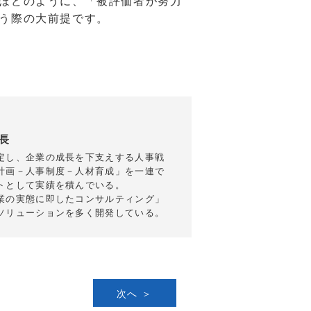
ほどのように、「被評価者が努力
う際の大前提です。
長
定し、企業の成長を下支えする人事戦
計画－人事制度－人材育成」を一連で
トとして実績を積んでいる。
業の実態に即したコンサルティング」
ソリューションを多く開発している。
次へ ＞