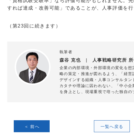
「資格試験受験率」なら評価可能かもしれません。先
すれば達成・改善可能」であることが、人事評価を行
（第
23
回に続きます）
執筆者
森谷 克也
|
人事戦略研究所 所
企業の内部環境・外部環境の変化を想
略の策定・推進が図れるよう、「経営
デザインする組織・人事コンサルタン
カタチや理論に囚われない、「中小企
を身上とし、現場重視で培った独自の
＜ 前へ
一覧へ戻る