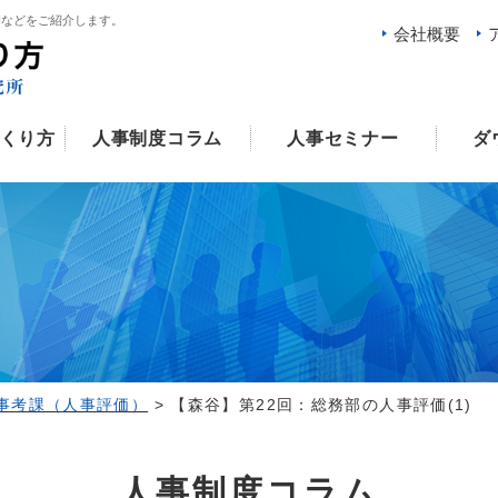
例などをご紹介します。
会社概要
くり方
人事制度コラム
人事セミナー
ダ
ム
事考課（人事評価）
>
【森谷】第22回：総務部の人事評価(1)
人事制度コラム