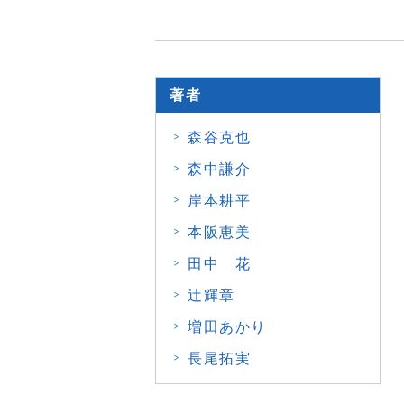
著者
森谷克也
森中謙介
岸本耕平
本阪恵美
田中 花
辻輝章
増田あかり
長尾拓実