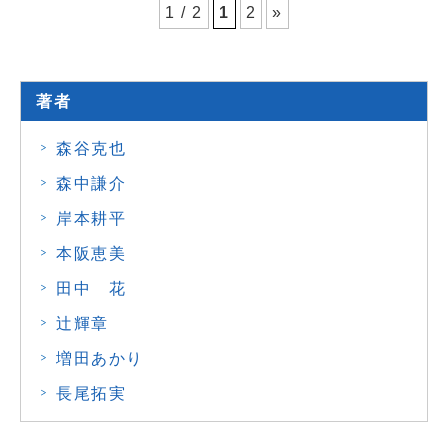
1 / 2
1
2
»
著者
森谷克也
森中謙介
岸本耕平
本阪恵美
田中 花
辻輝章
増田あかり
長尾拓実