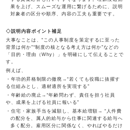
果を上げ、スムーズな運用に繋げるために、説明
対象者の区分や順序、内容の工夫も重要です。
◇説明内容ポイント補足
大事なことは、“この人事制度を策定するに至った
背景は何か”“制度の核となる考え方は何か”などの
「目的・理由（
Why
）」を明確にして伝えることで
す。
例えば、
・年功的昇格制限の撤廃→“若くても役職に抜擢す
る仕組みとし、適材適所を実現する”
・年齢給の廃止→“年齢問わず、責任を担う社員
や、成果を上げる社員に報いる”
・住宅・家族手当を減額し、基本給増額→ “人件費
の配分を、属人的給与から仕事に関連する給与へ
多く配分。雇用区分に関係なく、やればやるだけ