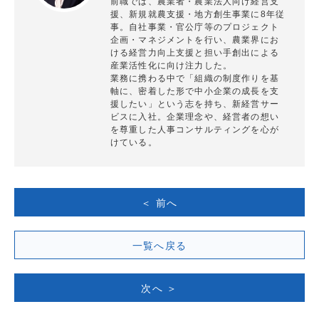
前職では、農業者・農業法人向け経営支
援、新規就農支援・地方創生事業に8年従
事。自社事業・官公庁等のプロジェクト
企画・マネジメントを行い、農業界にお
ける経営力向上支援と担い手創出による
産業活性化に向け注力した。
業務に携わる中で「組織の制度作りを基
軸に、密着した形で中小企業の成長を支
援したい」という志を持ち、新経営サー
ビスに入社。企業理念や、経営者の想い
を尊重した人事コンサルティングを心が
けている。
＜ 前へ
一覧へ戻る
次へ ＞