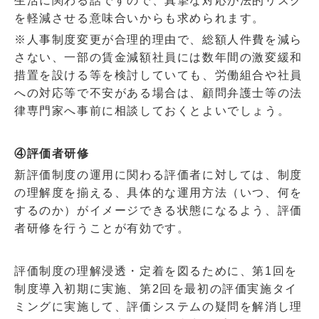
生活に関わる話ですので、真摯な対応が法的リスク
を軽減させる意味合いからも求められます。
※人事制度変更が合理的理由で、総額人件費を減ら
さない、一部の賃金減額社員には数年間の激変緩和
措置を設ける等を検討していても、労働組合や社員
への対応等で不安がある場合は、顧問弁護士等の法
律専門家へ事前に相談しておくとよいでしょう。
④評価者研修
新評価制度の運用に関わる評価者に対しては、制度
の理解度を揃える、具体的な運用方法（いつ、何を
するのか）がイメージできる状態になるよう、評価
者研修を行うことが有効です。
評価制度の理解浸透・定着を図るために、第
1
回を
制度導入初期に実施、第
2
回を最初の評価実施タイ
ミングに実施して、評価システムの疑問を解消し理