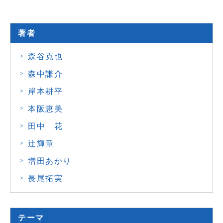
著者
森谷克也
森中謙介
岸本耕平
本阪恵美
田中 花
辻輝章
増田あかり
長尾拓実
テーマ