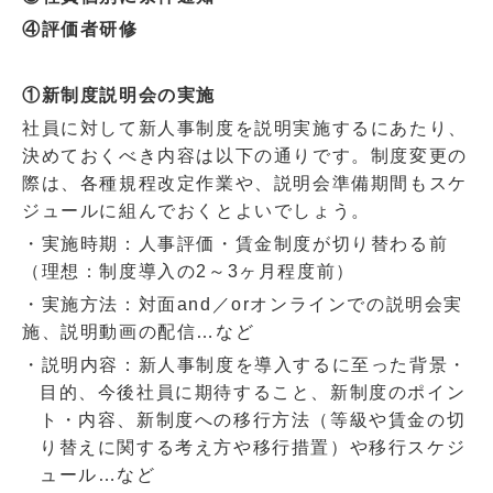
④評価者研修
①新制度説明会の実施
社員に対して新人事制度を説明実施するにあたり、
決めておくべき内容は以下の通りです。制度変更の
際は、各種規程改定作業や、説明会準備期間もスケ
ジュールに組んでおくとよいでしょう。
・実施時期：人事評価・賃金制度が切り替わる前
（理想：制度導入の
2
～
3
ヶ月程度前）
・実施方法：対面
and
／
or
オンラインでの説明会実
施、説明動画の配信…など
・説明内容：新人事制度を導入するに至った背景・
目的、今後社員に期待すること、新制度のポイン
ト・内容、新制度への移行方法（等級や賃金の切
り替えに関する考え方や移行措置）や移行スケジ
ュール…など