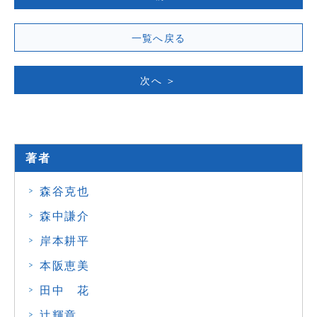
一覧へ戻る
次へ ＞
著者
森谷克也
森中謙介
岸本耕平
本阪恵美
田中 花
辻輝章