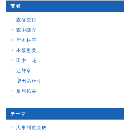
著者
森谷克也
森中謙介
岸本耕平
本阪恵美
田中 花
辻輝章
増田あかり
長尾拓実
テーマ
人事制度全般