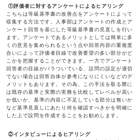
①評価者に対するアンケートによるヒアリング
こちらは等級基準書の改善点をアンケートによって
収集する方法です。人事部はアンケートの作成とア
ンケート回答を基にした等級基準書の見直しを行い
ます。アンケートであるメリットとしては簡単に多
くの意見を集められるという点や回答内容の重複度
合いによって評価者目線で改善要望の多い部分がど
こかを把握することができます。一方でアンケート
回答者の目線がバラついている、設問の設定が適切
でない場合は回答自体が参考になりにくいなどのデ
メリットもあります。その為、この手法を取る際に
は既存の基準と実際の実務を比較してレベルが高い
か低いか、基準の内容に不足している部分は無いか
など基準見直しにあたり何を確認すべきかを明確に
した上で設問を作成することをお勧めします。
②
インタビューによるヒアリング