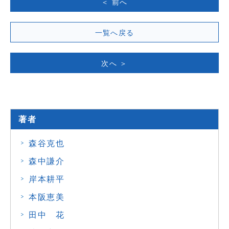
＜ 前へ
一覧へ戻る
次へ ＞
著者
森谷克也
森中謙介
岸本耕平
本阪恵美
田中 花