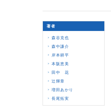
著者
森谷克也
森中謙介
岸本耕平
本阪恵美
田中 花
辻輝章
増田あかり
長尾拓実