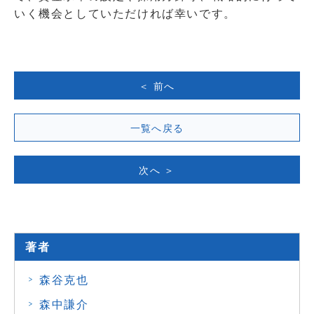
いく機会としていただければ幸いです。
＜ 前へ
一覧へ戻る
次へ ＞
著者
森谷克也
森中謙介