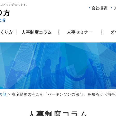
例などをご紹介します。
会社概要
くり方
人事制度コラム
人事セミナー
ダ
ム
の他
>
在宅勤務の今こそ「パーキンソンの法則」を知ろう《前半
人事制度コラム