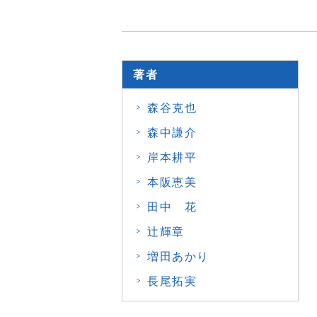
著者
森谷克也
森中謙介
岸本耕平
本阪恵美
田中 花
辻輝章
増田あかり
長尾拓実