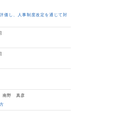
評価し、人事制度改定を通じて対
司
司
、南野 真彦
方