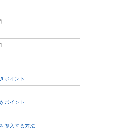
司
司
きポイント
きポイント
を導入する方法