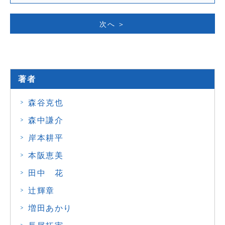
次へ ＞
著者
森谷克也
森中謙介
岸本耕平
本阪恵美
田中 花
辻輝章
増田あかり