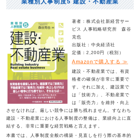
業種別人事制度5 建設・不動産業
著者：
株式会社新経営サー
ビス 人事戦略研究所 森谷
克也
出版社：
中央経済社
定価：
2,200円
（税別）
Amazonで購入する
≫
建設・不動産業では、有資
格者の確保が非常に重要で
す。それに加え、建設業で
は「技術力」、不動産業で
は「販売力」を維持・向上
させなければ、厳しい競争には勝ち残れません。すなわち
建設・不動産業における人事制度の整備は、業績向上に直
結する、非常に重要な経営戦略と言えます。
本書では、人事制度全般の構築・見直しを行う際の基本的