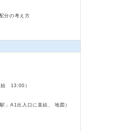
配分の考え方
始 13:00）
両国駅」A1出入口に直結、
地図
）