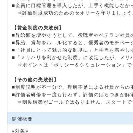
■全員に目標管理を導入したが、上手く機能しなか
⇒評価制度成功のためのセオリーを守りましょう
【賃金制度の失敗例】
■昇給額を増やそうとして、役職者やベテラン社員
■昇給、賞与をル―ル化すると、優秀者のモチベー
■「社員にとって魅力的な制度に」と手当を増やし
■「メリハリを利かせた制度」に改定したが、メリ
⇒ポイントは「ポリシー＆シミュレーション」で
【その他の失敗例】
■制度説明が不十分で、理解不足による社員からの
■評価者研修を一度も行わず、評価のばらつきが解
⇒制度構築がゴールではありません。スタートで
開催概要
«対象»