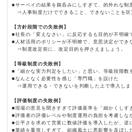
■サーベイの結果を鵜呑みにしすぎて、的外れな制
⇒人事制度だけでできること、できないことを区
【方針段階での失敗例】
■社長の「変えなさい」に反応するも目的が不明確
■人材活用のポリシーが不明瞭で、意思決定ができ
⇒制度改定前に、改定目的を押さえましょう。
【等級制度の失敗例】
■「細かな実力判定をしたい」と思い、等級段階数
■なんとなく必要性を感じ「専門職」を設けた
⇒運用できる・できないを判断した上で導入しま
【評価制度の失敗例】
■現場の意見を聞きすぎて評価基準を「細かくしす
■評価者の評価レベルや制度運用の負担を考慮しな
■公平さを求めて営業に数値評価を導入したが、逆
■業績を重視しすぎて、組織風土に悪影響を及ぼし