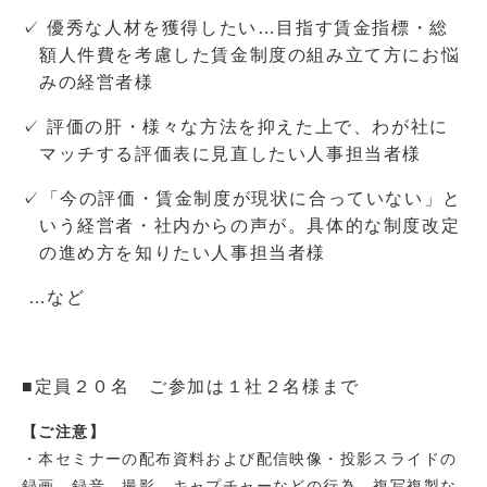
✓ 優秀な人材を獲得したい…目指す賃金指標・総
額人件費を考慮した賃金制度の組み立て方にお悩
みの経営者様
✓ 評価の肝・様々な方法を抑えた上で、わが社に
マッチする評価表に見直したい人事担当者様
✓「今の評価・賃金制度が現状に合っていない」と
いう経営者・社内からの声が。具体的な制度改定
の進め方を知りたい人事担当者様
…など
■定員
２
０名 ご参加は１社２名様まで
【ご注意】
・本セミナーの配布資料および配信映像・投影スライドの
録画、録音、撮影、キャプチャーなどの行為、複写複製な