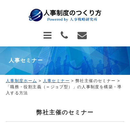
人事セミナー
人事制度ホーム
>
人事セミナー
>
弊社主催のセミナー
>
「職務・役割主義（＝ジョブ型）」の人事制度を構築・導
入する方法
弊社主催のセミナー