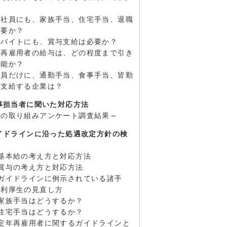
約社員にも、家族手当、住宅手当、退職
必要か？
ルバイトにも、賞与支給は必要か？
年再雇用者の給与は、どの程度まで引き
可能か？
社員だけに、通勤手当、食事手当、皆勤
を支給する企業は？
人事担当者に聞いた対応方法
業の取り組みアンケート調査結果～
ガイドラインに沿った処遇改定方針の検
基本給の考え方と対応方法
賞与の考え方と対応方法
）ガイドラインに例示されている諸手
福利厚生の見直し方
家族手当はどうするか？
住宅手当はどうするか？
）定年再雇用者に関するガイドラインと