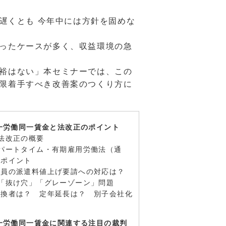
、遅くとも 今年中には方針を固めな
ったケースが多く、収益環境の急
裕はない」本セミナーでは、この
限着手すべき改善案のつくり方に
同一労働同一賃金と法改正のポイント
法改正の概要
）パートタイム・有期雇用労働法（通
のポイント
社員の派遣料値上げ要請への対応は？
）「抜け穴」「グレーゾーン」問題
転換者は？ 定年延長は？ 別子会社化
同一労働同一賃金に関連する注目の裁判