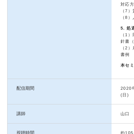
対応
（7）
（8
5. 
（1
針書
（2
書例
本セ
配信期間
2020
(日)
講師
山口
視聴時間
約10