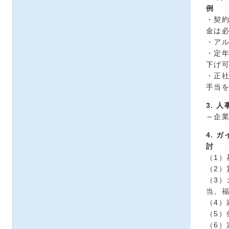
例
・契
金は
・ア
・定
下げ
・正
手当
3. 
～企
4. 
討
（1）
（2）
（3
当、
（4）
（5）
（6