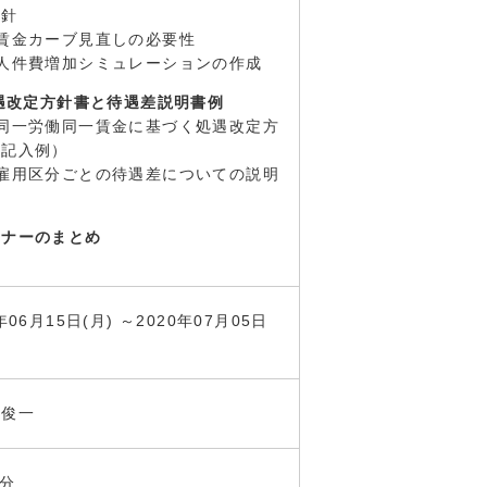
方針
賃金カーブ見直しの必要性
）人件費増加シミュレーションの作成
処遇改定方針書と待遇差説明書例
）同一労働同一賃金に基づく処遇改定方
（記入例）
）雇用区分ごとの待遇差についての説明
ミナーのまとめ
年06月15日(月) ～2020年07月05日
 俊一
5分