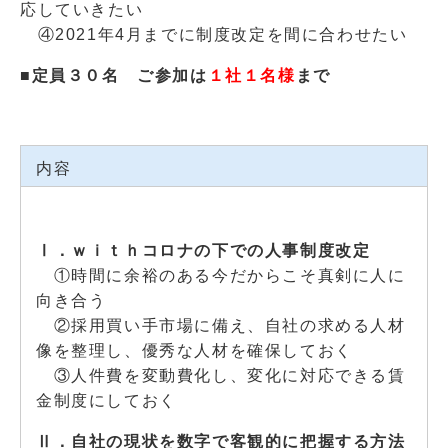
応していきたい
④2021年4月までに制度改定を間に合わせたい
■定員３０名 ご参加は
１社１名様
まで
内容
Ⅰ．ｗｉｔｈコロナの下での人事制度改定
①時間に余裕のある今だからこそ真剣に人に
向き合う
②採用買い手市場に備え、自社の求める人材
像を整理し、優秀な人材を確保しておく
③人件費を変動費化し、変化に対応できる賃
金制度にしておく
Ⅱ．自社の現状を数字で客観的に把握する方法